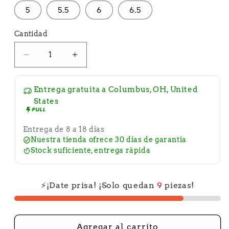
5
5.5
6
6.5
Cantidad
Reducir
Aumentar
cantidad
cantidad
para
para
Entrega gratuita a
Columbus, OH, United
States
Zapatos
Zapatos
versátiles
versátiles
Entrega de 8 a 18 días
con
con
Nuestra tienda ofrece 30 días de garantía
punta
punta
Stock suficiente, entrega rápida
redonda
redonda
para
para
⚡¡Date prisa! ¡Solo quedan
9
piezas!
todas
todas
las
las
estaciones
estaciones
Agregar al carrito