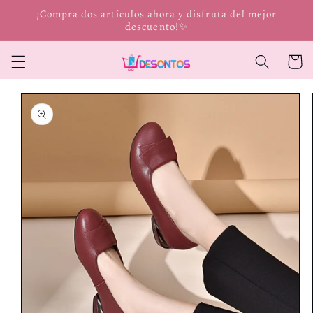
Ir
¡Compra dos artículos ahora y disfruta del mejor
directamente
descuento!✨
al contenido
Carrit
Ir
directamente
a la
información
del producto