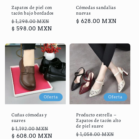
Zapatos de piel con
Cómodas sandalias
tacón bajo bordados
nuevas
Precio
Precio
Precio
$ 628.00 MXN
$ 1,298.00 MXN
habitual
$ 598.00 MXN
de
habitual
oferta
Oferta
Oferta
Cuñas cómodas y
Producto estrella –
suaves
Zapatos de tacón alto
de piel suave
Precio
Precio
$ 1,192.00 MXN
Precio
Precio
$ 1,058.00 MXN
habitual
$ 608.00 MXN
de