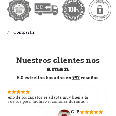
Compartir
Nuestros clientes nos
aman
5.0 estrellas basadas en
997
reseñas
L. V.
apatos se adapta muy bien a la
Este par de z
 Incluso si caminas durante
transpirabilid
pies no se sentirán cansados.
congestionado
 adecuados para un uso
día, lo que l
C. P.
diario.