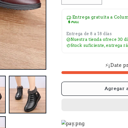
Reducir
Aumentar
cantidad
cantidad
para
para
Entrega gratuita a
Colum
Botas
Botas
cortas
cortas
Entrega de 8 a 18 días
Nuestra tienda ofrece 30 dí
de
de
Stock suficiente, entrega r
piel
piel
cálidas
cálidas
y
y
⚡¡Date p
antideslizantes
antidesliza
Agregar a