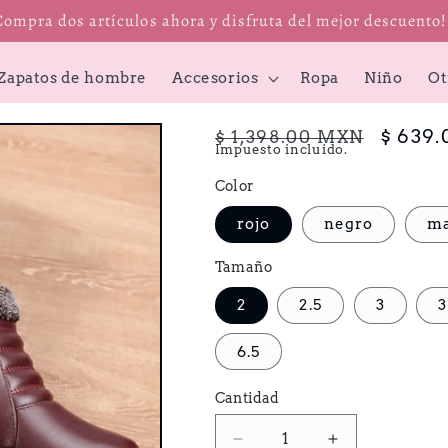
Compra dos artículos ahora y disfruta del mejor descuento
Zapatos de hombre
Accesorios
Ropa
Niño
Ot
Precio
Precio
$ 639
$ 1,398.00 MXN
Impuesto incluido.
habitual
de
Color
oferta
rojo
negro
ma
Tamaño
2
2.5
3
3
6.5
Cantidad