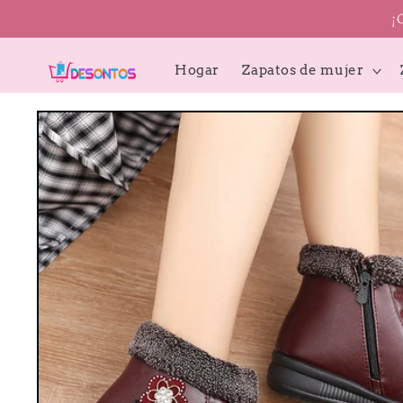
Ir
¡
directamente
al contenido
Hogar
Zapatos de mujer
Ir
directamente
a la
información
del producto