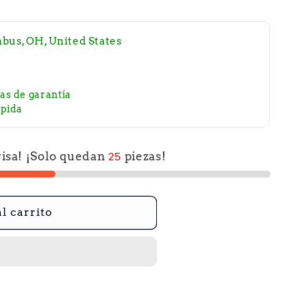
bus, OH, United States
as de garantía
ápida
risa! ¡Solo quedan
piezas!
25
ntes
l carrito