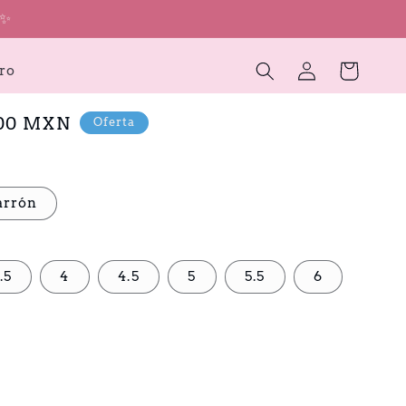
!✨
Iniciar
Carrito
ro
sesión
.00 MXN
Oferta
rrón
.5
4
4.5
5
5.5
6